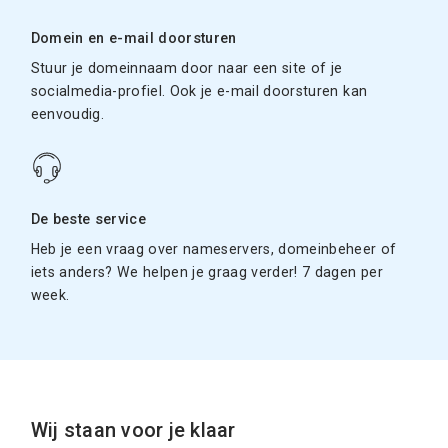
Domein en e-mail doorsturen
Stuur je domeinnaam door naar een site of je
socialmedia-profiel. Ook je e-mail doorsturen kan
eenvoudig.
De beste service
Heb je een vraag over nameservers, domeinbeheer of
iets anders? We helpen je graag verder! 7 dagen per
week.
Wij staan voor je klaar