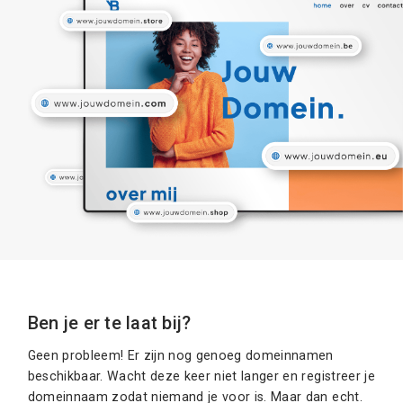
Ben je er te laat bij?
Geen probleem! Er zijn nog genoeg domeinnamen
beschikbaar. Wacht deze keer niet langer en registreer je
domeinnaam zodat niemand je voor is. Maar dan echt.