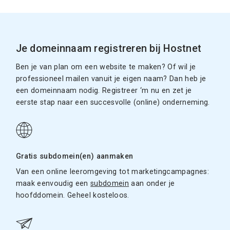
Je domeinnaam registreren bij Hostnet
Ben je van plan om een website te maken? Of wil je
professioneel mailen vanuit je eigen naam? Dan heb je
een domeinnaam nodig. Registreer ‘m nu en zet je
eerste stap naar een succesvolle (online) onderneming.
Gratis subdomein(en) aanmaken
Van een online leeromgeving tot marketingcampagnes:
maak eenvoudig een
subdomein
aan onder je
hoofddomein. Geheel kosteloos.